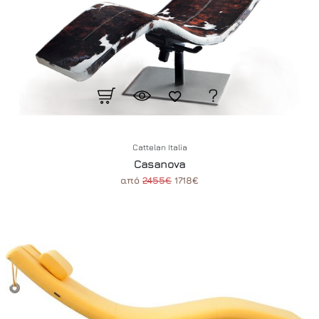
Cattelan Italia
Casanova
από
2455€
1718€