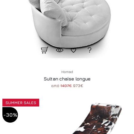
Homad
Sultan chaise longue
από
1497€
973€
SUMMER SALES
-30%