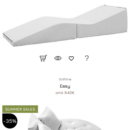
Softline
Easy
από 640€
SUMMER SALES
-35%