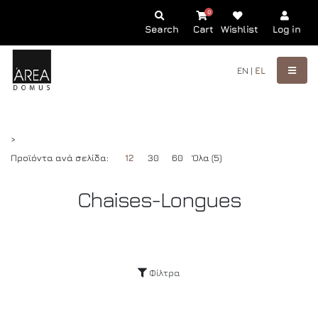
0
Search
Cart
Wishlist
Log in
EN |
EL
>
Προϊόντα ανά σελίδα:
12
30
60
Όλα (5)
Chaises-Longues
Φίλτρα