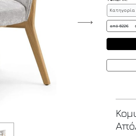
Κατηγορία 
από 622€
Κο
Από