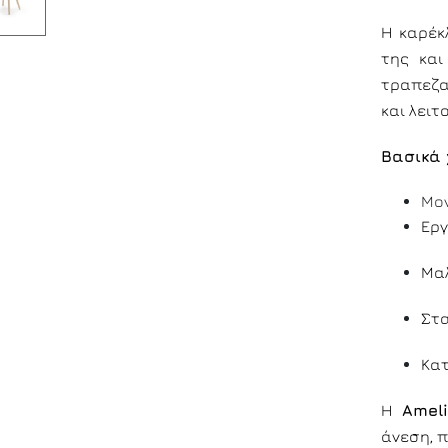
Η καρέ
της και
τραπεζα
και λει
Βασικά 
Μον
Εργ
Μαλ
Στα
Κατ
Η
Amel
άνεση, π