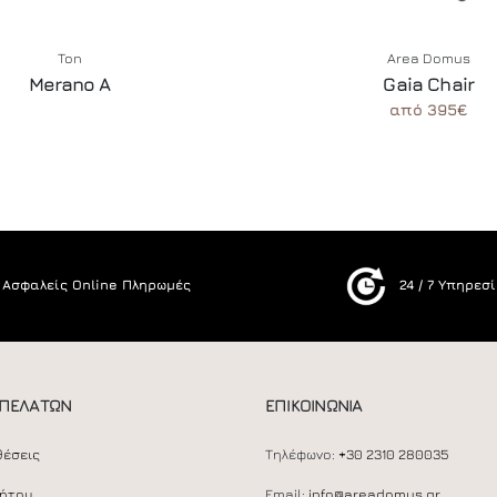
Ton
Area Domus
Merano A
Gaia Chair
από 395€
Ασφαλείς Online Πληρωμές
24 / 7 Υπηρεσ
 ΠΕΛΑΤΩΝ
ΕΠΙΚΟΙΝΩΝΙΑ
θέσεις
Τηλέφωνο:
+30 2310 280035
ρήτου
Email:
info@areadomus.gr