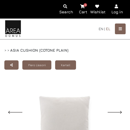
0
Search
Cart
Wishlist
Log in
EN |
EL
>
>
ASIA CUSHION (COTONE PLAIN)
Piero Lissoni
Kartell