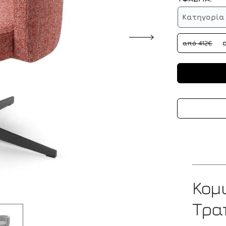
Κατηγορία 
από 412€
Κομ
Τρα