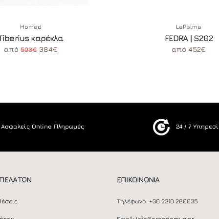
Homad
LaPalma
Tiberius καρέκλα
FEDRA | S202
από
384€
από 452€
590€
Ασφαλείς Online Πληρωμές
24 / 7 Υπηρεσ
 ΠΕΛΑΤΩΝ
ΕΠΙΚΟΙΝΩΝΙΑ
θέσεις
Τηλέφωνο:
+30 2310 280035
ρήτου
Email:
info@areadomus.gr