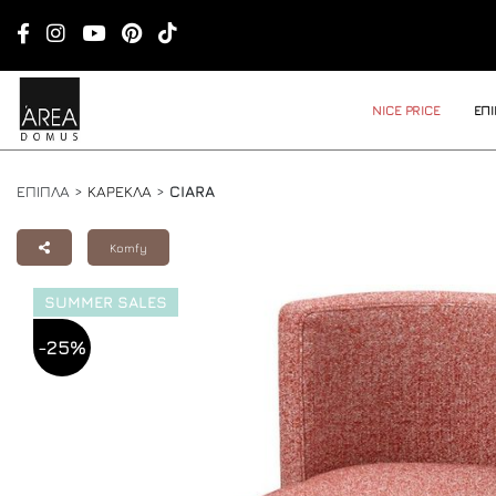
NICE PRICE
ΕΠ
ΕΠΙΠΛΑ >
ΚΑΡΕΚΛΑ
>
CIARA
Komfy
SUMMER SALES
-25%