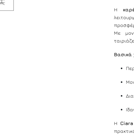
Η
καρ
λειτουρ
προσφέρ
Με μον
ταιριάζε
Βασικά 
Περ
Μο
Δια
Ιδα
Η
Ciara
πρακτικ