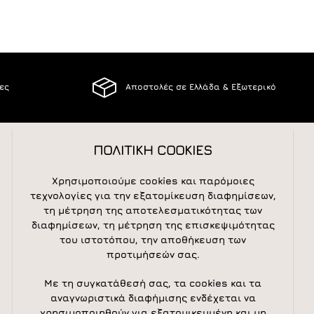
ίες
Αποστολές σε Ελλάδα & Εξωτερικό
ΠΟΛΙΤΙΚΗ COOKIES
ΑΚΟΛΟΥΘΕΙΣΤΕ ΜΑΣ
Χρησιμοποιούμε cookies και παρόμοιες
τεχνολογίες για την εξατομίκευση διαφημίσεων,
τη μέτρηση της αποτελεσματικότητας των
διαφημίσεων, τη μέτρηση της επισκεψιμότητας
NEWSLETTER
του ιστοτόπου, την αποθήκευση των
προτιμήσεών σας.
Newsletter
Subscribe
Με τη συγκατάθεσή σας, τα cookies και τα
αναγνωριστικά διαφήμισης ενδέχεται να
χρησιμοποιηθούν για εξατομικευμένη και μη