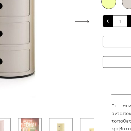
Quantity
Οι συν
ανταποκ
τοποθετ
κρεβατ