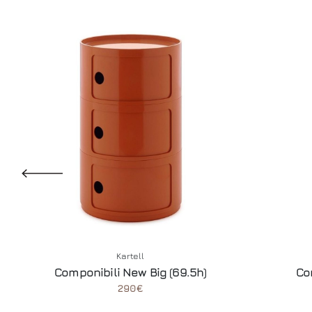
Kartell
Componibili New Big (69.5h)
Co
290€