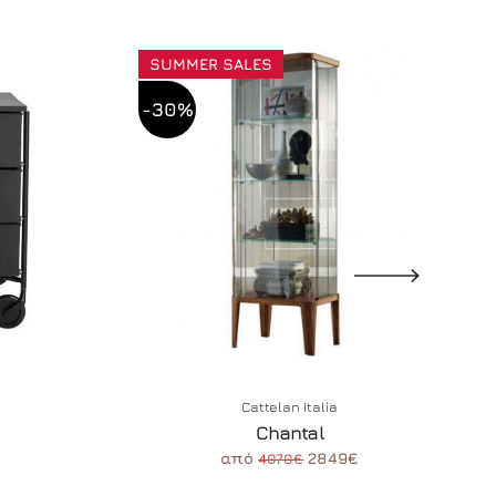
SUMMER SALES
-30%
Cattelan Italia
Chantal
από
2849€
4070€