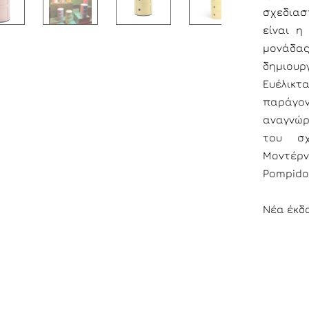
σχεδιασ
είναι η
μονάδα
δημιουρ
Ευέλικτ
παράγον
αναγνώρ
του σχ
Μοντέρν
Pompido
Νέα έκδο