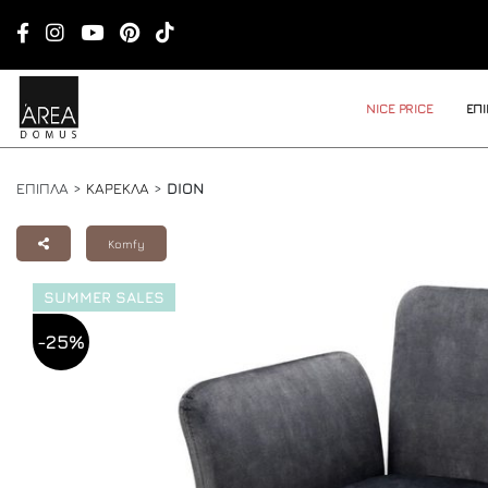
NICE PRICE
ΕΠ
ΕΠΙΠΛΑ >
ΚΑΡΕΚΛΑ
>
DION
Komfy
SUMMER SALES
-25%