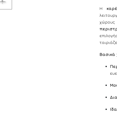
Η
καρ
λειτουργ
χώρου
περιστ
επιλογή
ταιριάζ
Βασικά 
Πε
ευε
Μο
Δι
Ιδα