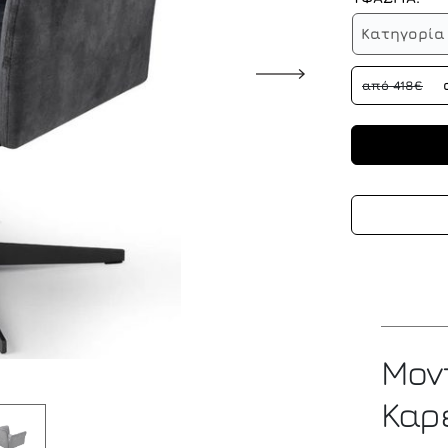
Κατηγορία 
από 418€
Μο
Καρ