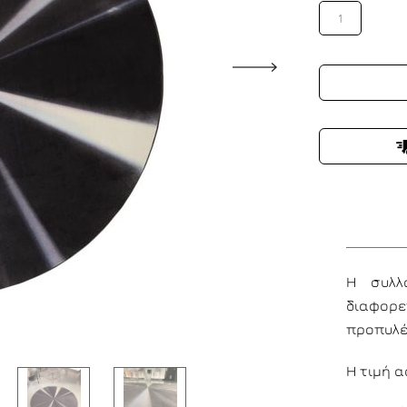
1
Η συλλ
διαφορ
προπυλέ
Η τιμή 