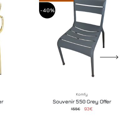
-40%
Komfy
er
Souvenir 550 Grey Offer
93€
155€