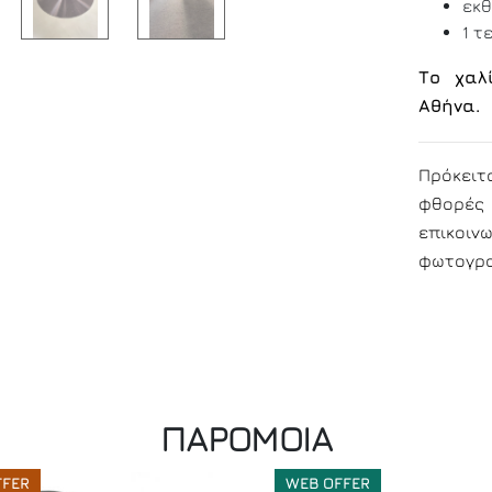
εκθ
1 τ
Το χαλ
Αθήνα.
Πρόκειτ
φθορές 
επικοιν
φωτογρα
ΠΑΡΟΜΟΙΑ
FFER
WEB OFFER