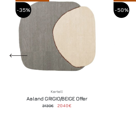
-35%
-50%
Kartell
Aaland GRIGIO/BEIGE Offer
2040€
3139€