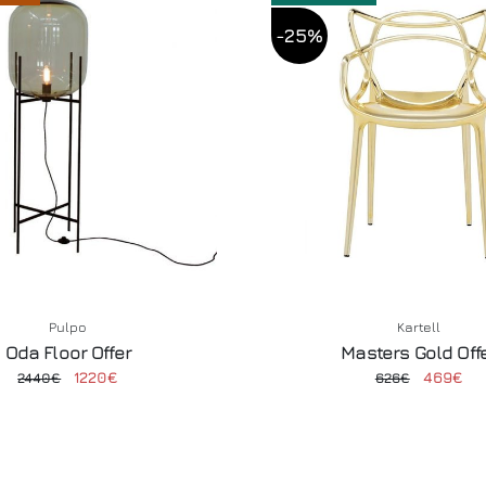
-25%
Pulpo
Kartell
Oda Floor Offer
Masters Gold Off
1220€
469€
2440€
626€