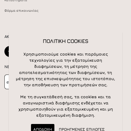
Καταστήματα
Φόρμα επικοινωνίας
ΑΚΟΛΟΥΘΕΙΣΤΕ ΜΑΣ
ΠΟΛΙΤΙΚΗ COOKIES
Χρησιμοποιούμε cookies και παρόμοιες
τεχνολογίες για την εξατομίκευση
διαφημίσεων, τη μέτρηση της
NEWSLETTER
αποτελεσματικότητας των διαφημίσεων, τη
Newsletter
Subscribe
μέτρηση της επισκεψιμότητας του ιστοτόπου,
την αποθήκευση των προτιμήσεών σας.
Με τη συγκατάθεσή σας, τα cookies και τα
αναγνωριστικά διαφήμισης ενδέχεται να
χρησιμοποιηθούν για εξατομικευμένη και μη
εξατομικευμένη διαφήμιση.
© 2026 All rights reserved | Powered by
Apogee IS
ΑΠΟΔΟΧΗ
ΠΡΟΗΓΜΕΝΕΣ ΕΠΙΛΟΓΕΣ