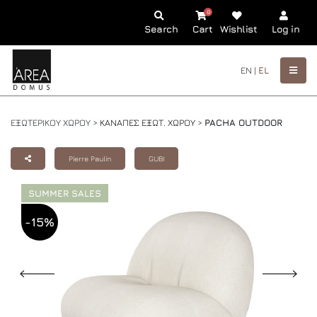
0
Search
Cart
Wishlist
Log in
EN |
EL
ΕΞΩΤΕΡΙΚΟΥ ΧΩΡΟΥ >
ΚΑΝΑΠΕΣ ΕΞΩΤ. ΧΩΡΟΥ
>
PACHA OUTDOOR
Pierre Paulin
GUBI
SUMMER SALES
-15%