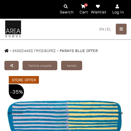
0
Search
Cart
Wishlist
Log in
EN |
EL
>
ΕΚΘΕΣΙΑΚΕΣ ΠΡΟΣΦΟΡΕΣ
>
PARAYS BLUE OFFER
Patricia Urquiola
Kartell
STORE OFFER
-35%