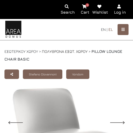
0
Search
Cart
Wishlist
Log in
EN |
EL
ΕΞΩΤΕΡΙΚΟΥ ΧΩΡΟΥ >
ΠΟΛΥΘΡΟΝΑ ΕΞΩΤ. ΧΩΡΟΥ
>
PILLOW LOUNGE
CHAIR BASIC
Stefano Giovannoni
Vondom