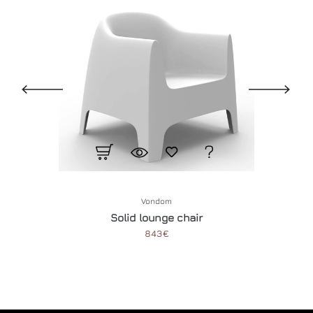
Vondom
Solid lounge chair
843€