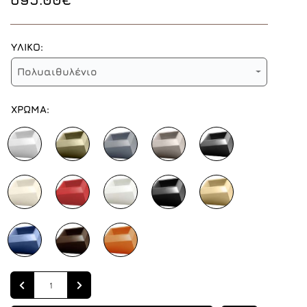
ΥΛΙΚΟ:
Πολυαιθυλένιο
ΧΡΩΜΑ:
Quantity