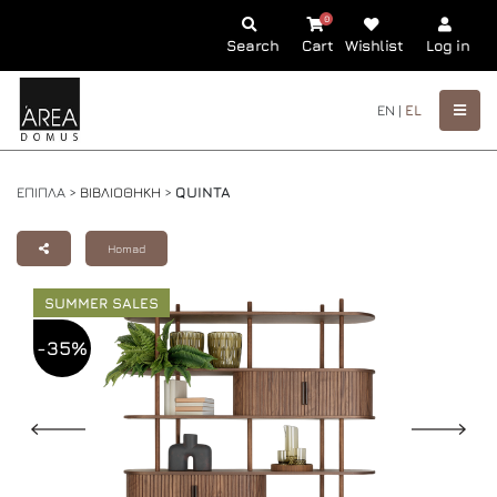
0
Search
Cart
Wishlist
Log in
EN |
EL
ΕΠΙΠΛΑ >
ΒΙΒΛΙΟΘΗΚΗ
>
QUINTA
Homad
SUMMER SALES
-35%