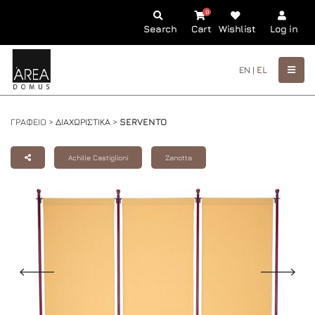
0
Search
Cart
Wishlist
Log in
EN |
EL
ΓΡΑΦΕΙΟ >
ΔΙΑΧΩΡΙΣΤΙΚΑ
>
SERVENTO
Achille Castiglioni
Zanotta