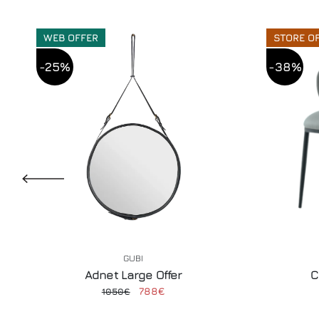
WEB OFFER
STORE O
-25%
-38%
GUBI
Adnet Large Offer
C
788€
1050€