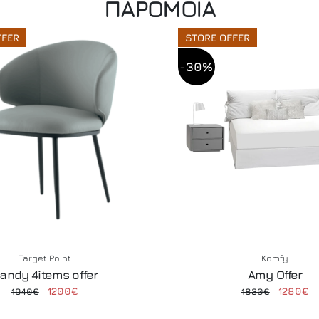
ΠΑΡΟΜΟΙΑ
FFER
STORE OFFER
-30%
Target Point
Komfy
andy 4items offer
Amy Offer
1200€
1280€
1940€
1830€