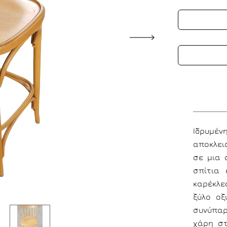
Ιδρυμέν
αποκλεισ
σε μια 
σπίτια 
καρέκλε
ξύλο οξ
συνύπαρ
χάρη στ