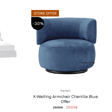
STORE OFFER
-30%
Kartell
K-Waiting Armchair Chenille Blue
Offer
2005€
2865€