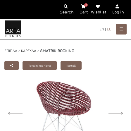
0
Search
Cart
Wishlist
Log in
EN |
EL
ΕΠΙΠΛΑ >
ΚΑΡΕΚΛΑ
>
SMATRIK ROCKING
Tokujin Yoshioka
Kartell