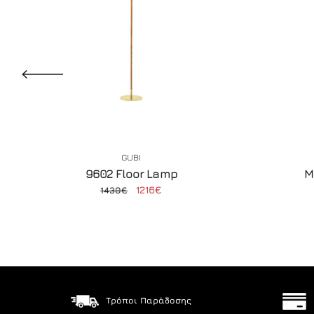
GUBI
9602 Floor Lamp
M
1216€
1430€
Τρόποι Παράδοσης