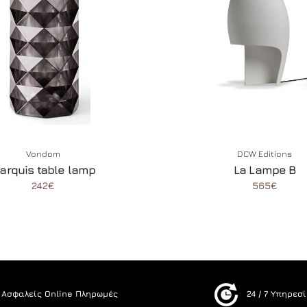
Vondom
DCW Editions
arquis table lamp
La Lampe B
242€
565€
Ασφαλείς Online Πληρωμές
24 / 7 Υπηρεσ