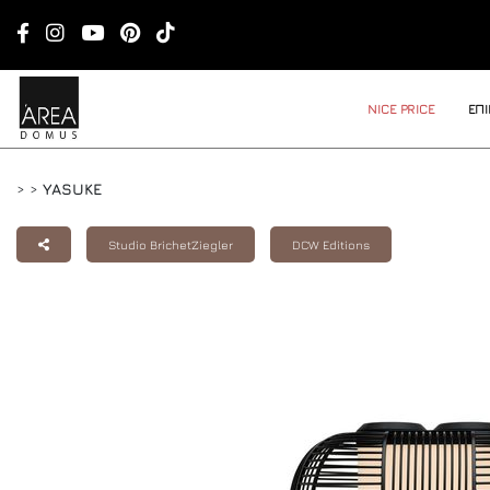
NICE PRICE
ΕΠ
>
>
YASUKE
Studio BrichetZiegler
DCW Editions