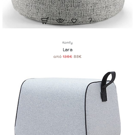
Komfy
Lara
από
136€
88€