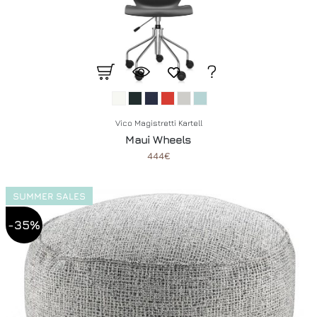
Vico Magistretti Kartell
Maui Wheels
444€
SUMMER SALES
-35%