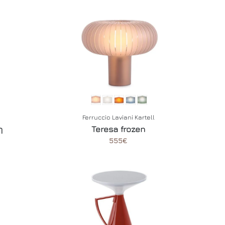
Ferruccio Laviani Kartell
η
Teresa frozen
555€