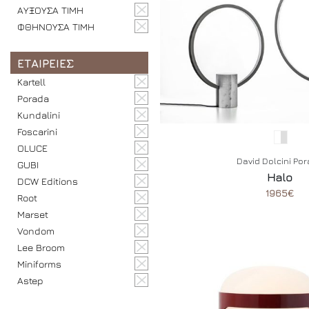
ΑΥΞΟΥΣΑ ΤΙΜΗ
ΦΘΗΝΟΥΣΑ ΤΙΜΗ
ΕΤΑΙΡΕΙΕΣ
Kartell
Porada
Kundalini
Foscarini
OLUCE
David Dolcini Po
GUBI
Halo
DCW Editions
1965€
Root
Marset
Vondom
Lee Broom
Miniforms
Astep