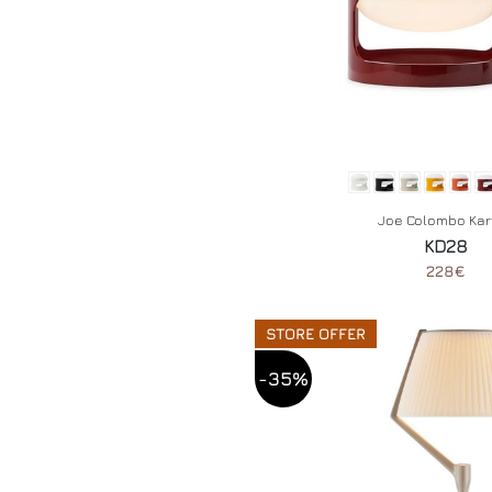
Joe Colombo Kart
KD28
228€
STORE OFFER
-35%