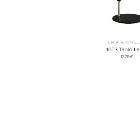
Ostuni & Forti O
1953 Table L
1370€