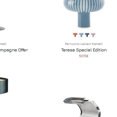
rtell
Ferruccio Laviani Kartell
ampagne Offer
Teresa Special Edition
505€