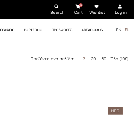
0
Search
Cart
Wishlist
Log in
EN |
EL
ΓΡΑΦΕΙΟ
PORTFOLIO
ΠΡΟΣΦΟΡΕΣ
AREADOMUS
Προϊόντα ανά σελίδα:
12
30
60
Όλα (109)
ΝΕΟ