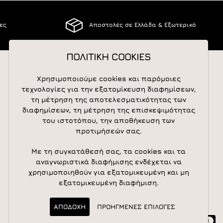
ίες
Αποστολές σε Ελλάδα & Εξωτερικό
ΠΟΛΙΤΙΚΗ COOKIES
ΠΟΛΙΤΙΚΗ COOKIES
Χρησιμοποιούμε cookies και παρόμοιες
Χρησιμοποιούμε cookies και παρόμοιες
ΑΚΟΛΟΥΘΕΙΣΤΕ ΜΑΣ
τεχνολογίες για την εξατομίκευση διαφημίσεων,
τεχνολογίες για την εξατομίκευση διαφημίσεων,
τη μέτρηση της αποτελεσματικότητας των
τη μέτρηση της αποτελεσματικότητας των
διαφημίσεων, τη μέτρηση της επισκεψιμότητας
διαφημίσεων, τη μέτρηση της επισκεψιμότητας
του ιστοτόπου, την αποθήκευση των
του ιστοτόπου, την αποθήκευση των
NEWSLETTER
προτιμήσεών σας.
προτιμήσεών σας.
Newsletter
Subscribe
Με τη συγκατάθεσή σας, τα cookies και τα
Με τη συγκατάθεσή σας, τα cookies και τα
αναγνωριστικά διαφήμισης ενδέχεται να
αναγνωριστικά διαφήμισης ενδέχεται να
χρησιμοποιηθούν για εξατομικευμένη και μη
χρησιμοποιηθούν για εξατομικευμένη και μη
εξατομικευμένη διαφήμιση.
εξατομικευμένη διαφήμιση.
ΑΠΟΔΟΧΗ
ΑΠΟΔΟΧΗ
ΠΡΟΗΓΜΕΝΕΣ ΕΠΙΛΟΓΕΣ
ΠΡΟΗΓΜΕΝΕΣ ΕΠΙΛΟΓΕΣ