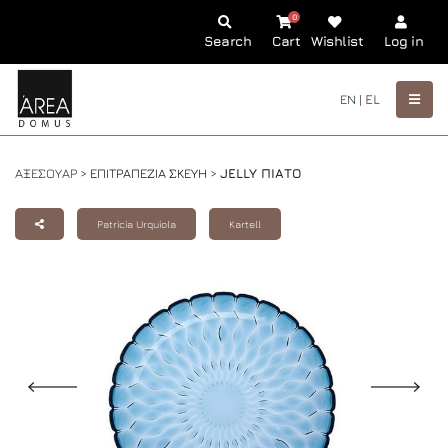
0
Search
Cart
Wishlist
Log in
EN |
EL
ΑΞΕΣΟΥΑΡ >
ΕΠΙΤΡΑΠΕΖΙΑ ΣΚΕΥΗ
>
JELLY ΠΙΑΤΟ
Patricia Urquiola
Kartell