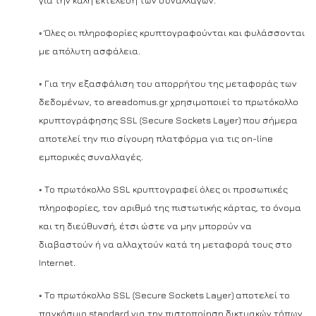
για την καλή εκτέλεση των συναλλαγών.
◦ Όλες οι πληροφορίες κρυπτογραφούνται και φυλάσσονται
με απόλυτη ασφάλεια.
◦ Για την εξασφάλιση του απορρήτου της μεταφοράς των
δεδομένων, το areadomus.gr χρησιμοποιεί το πρωτόκολλο
κρυπτογράφησης SSL (Secure Sockets Layer) που σήμερα
αποτελεί την πιο σίγουρη πλατφόρμα για τις on-line
εμπορικές συναλλαγές.
◦ Το πρωτόκολλο SSL κρυπτογραφεί όλες οι προσωπικές
πληροφορίες, τον αριθμό της πιστωτικής κάρτας, το όνομα
και τη διεύθυνσή, έτσι ώστε να μην μπορούν να
διαβαστούν ή να αλλαχτούν κατά τη μεταφορά τους στο
Internet.
◦ Το πρωτόκολλο SSL (Secure Sockets Layer) αποτελεί το
παγκόσμιο standard για την πιστοποίηση δικτυακών τόπων