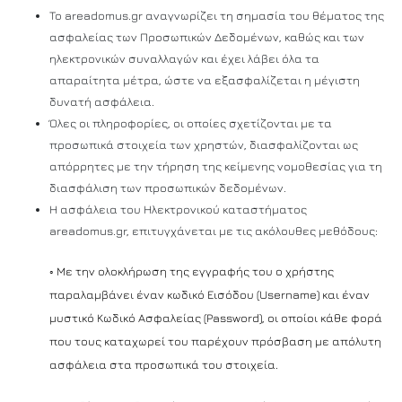
To areadomus.gr αναγνωρίζει τη σημασία του θέματος της
ασφαλείας των Προσωπικών Δεδομένων, καθώς και των
ηλεκτρονικών συναλλαγών και έχει λάβει όλα τα
απαραίτητα μέτρα, ώστε να εξασφαλίζεται η μέγιστη
δυνατή ασφάλεια.
Όλες οι πληροφορίες, οι οποίες σχετίζονται με τα
προσωπικά στοιχεία των χρηστών, διασφαλίζονται ως
απόρρητες με την τήρηση της κείμενης νομοθεσίας για τη
διασφάλιση των προσωπικών δεδομένων.
Η ασφάλεια του Ηλεκτρονικού καταστήματος
areadomus.gr, επιτυγχάνεται με τις ακόλουθες μεθόδους:
◦ Με την ολοκλήρωση της εγγραφής του ο χρήστης
παραλαμβάνει έναν κωδικό Εισόδου (Username) και έναν
μυστικό Κωδικό Ασφαλείας (Password), οι οποίοι κάθε φορά
που τους καταχωρεί του παρέχουν πρόσβαση με απόλυτη
ασφάλεια στα προσωπικά του στοιχεία.