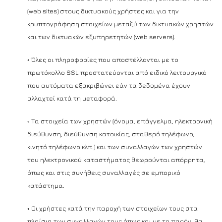
(web sites) στους δικτυακούς χρήστες και για την
κρυπτογράφηση στοιχείων μεταξύ των δικτυακών χρηστών
και των δικτυακών εξυπηρετητών (web servers).
◦ Όλες οι πληροφορίες που αποστέλλονται με το
πρωτόκολλο SSL προστατεύονται από ειδικό λειτουργικό
που αυτόματα εξακριβώνει εάν τα δεδομένα έχουν
αλλαχτεί κατά τη μεταφορά.
◦ Τα στοιχεία των χρηστών (όνομα, επάγγελμα, ηλεκτρονική
διεύθυνση, διεύθυνση κατοικίας, σταθερό τηλέφωνο,
κινητό τηλέφωνο κλπ.) και των συναλλαγών των χρηστών
του ηλεκτρονικού καταστήματος θεωρούνται απόρρητα,
όπως και στις συνήθεις συναλλαγές σε εμπορικό
κατάστημα.
◦ Οι χρήστες κατά την παροχή των στοιχείων τους στα
πλαίσια των συναλλαγών τους όπως και με το παρόν, θα