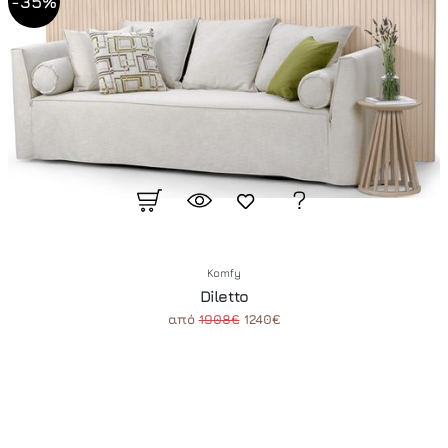
-35%
Komfy
Diletto
από
1908€
1240€