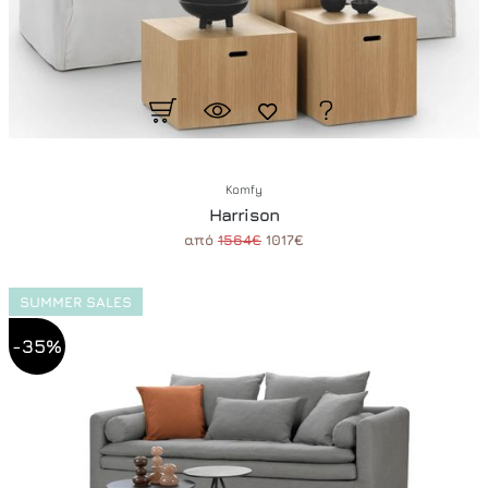
Komfy
Harrison
από
1564€
1017€
SUMMER SALES
-35%