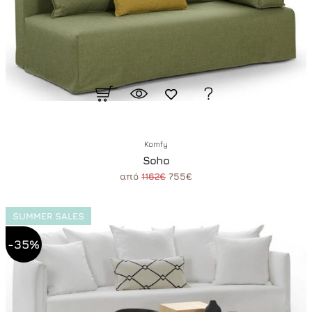
Komfy
Soho
από
1162€
755€
SUMMER SALES
-35%