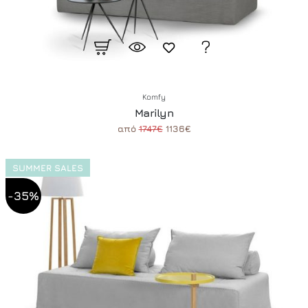
Komfy
Marilyn
από
1747€
1136€
SUMMER SALES
-35%