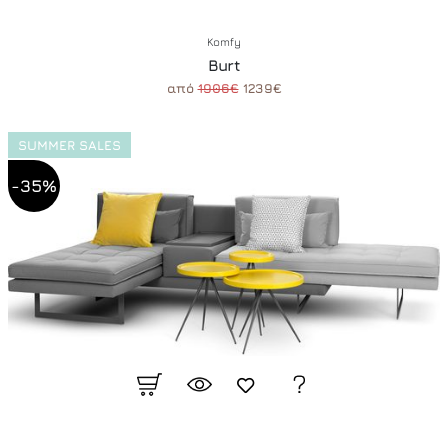
Komfy
Burt
από
1906€
1239€
SUMMER SALES
-35%