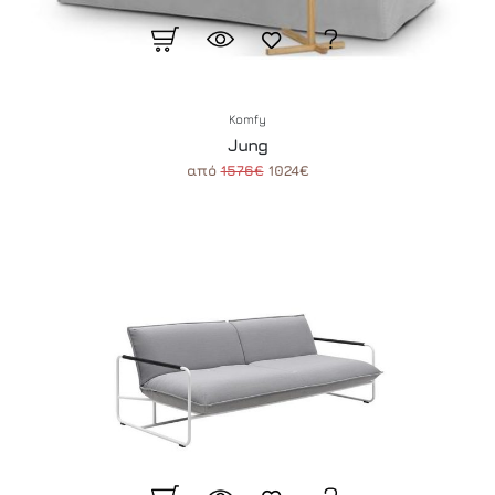
Komfy
Jung
από
1576€
1024€