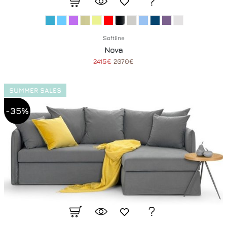
Softline
Nova
2415€
2070€
SUMMER SALES
-35%