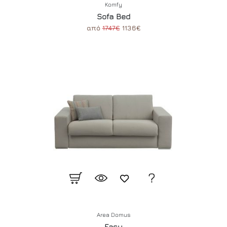
Komfy
Sofa Bed
από
1747€
1136€
Area Domus
Easy