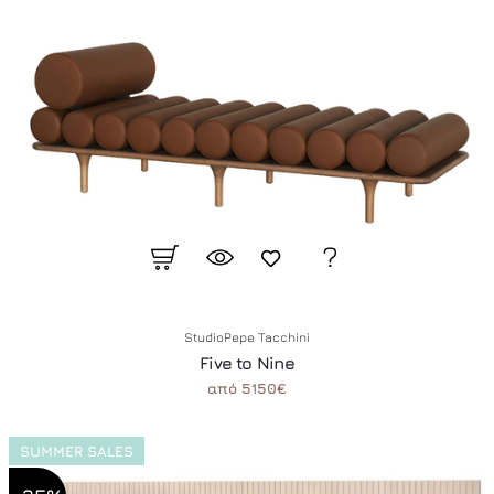
StudioPepe Tacchini
Five to Nine
από 5150€
SUMMER SALES