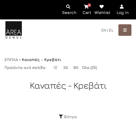
0
Search
Cart
Wishlist
Log in
EN |
EL
ΕΠΙΠΛΑ >
Καναπές - Κρεβάτι
Προϊόντα ανά σελίδα:
12
30
60
Όλα (25)
Καναπές - Κρεβάτι
Φίλτρα