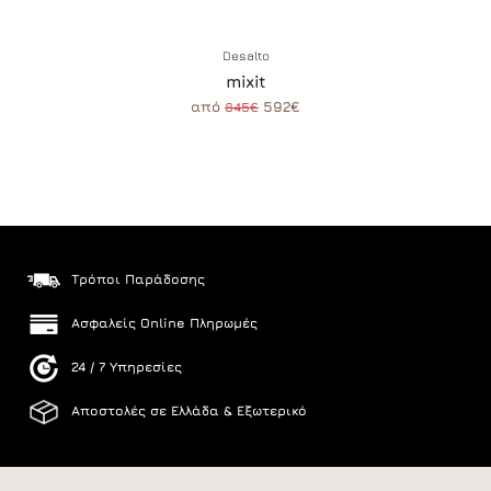
Desalto
mixit
από
592€
845€
Τρόποι Παράδοσης
Ασφαλείς Online Πληρωμές
24 / 7 Υπηρεσίες
Αποστολές σε Ελλάδα & Εξωτερικό