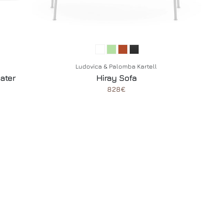
Ludovica & Palomba Kartell
ater
Hiray Sofa
828€