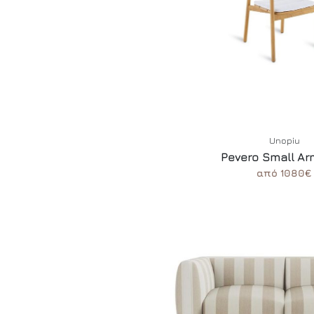
Unopiu
Pevero Small Ar
από 1080€