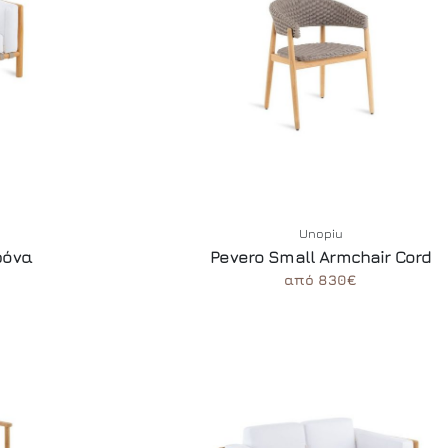
Unopiu
ρόνα
Pevero Small Armchair Cord
από 830€