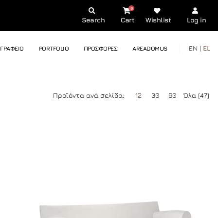
0
Search
Cart
Wishlist
Log in
EN |
EL
ΓΡΑΦΕΙΟ
PORTFOLIO
ΠΡΟΣΦΟΡΕΣ
AREADOMUS
Προϊόντα ανά σελίδα:
12
30
60
Όλα (47)