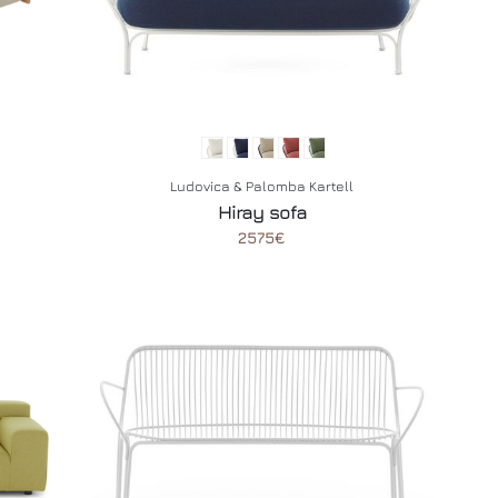
Ludovica & Palomba Kartell
Hiray sofa
2575€