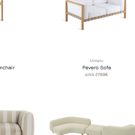
Unopiu
mchair
Pevero Sofa
από 2799€