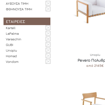
ΑΥΞΟΥΣΑ ΤΙΜΗ
ΦΘΗΝΟΥΣΑ ΤΙΜΗ
ΕΤΑΙΡΕΙΕΣ
Kartell
LaPalma
Varaschin
GUBI
Unopiu
Unopiu
Homad
Pevero Πολυθ
Vondom
από 2145€