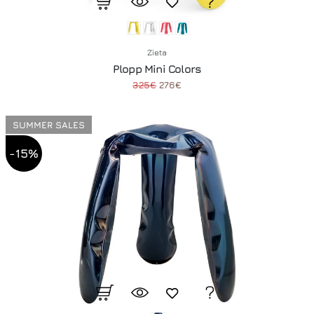
Zieta
Plopp Mini Colors
325€
276€
SUMMER SALES
-15%