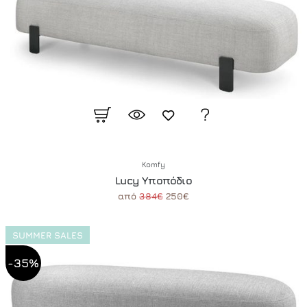
Komfy
Lucy Υποπόδιο
από
384€
250€
SUMMER SALES
-35%