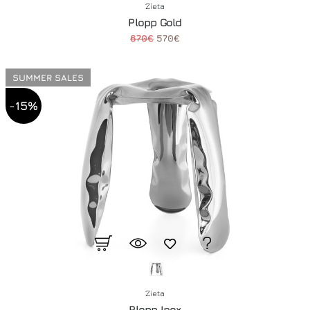
Zieta
Plopp Gold
670€
570€
SUMMER SALES
-15%
Zieta
Plopp Inox