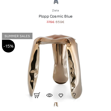
Zieta
Plopp Cosmic Blue
775€
659€
SUMMER SALES
-15%