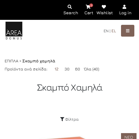
0
Search
Cart
Wishlist
Log in
EN |
EL
ΕΠΙΠΛΑ >
Σκαμπό χαμηλά
Προϊόντα ανά σελίδα:
12
30
60
Όλα (40)
Σκαμπό Χαμηλά
Φίλτρα
ΝΕΟ