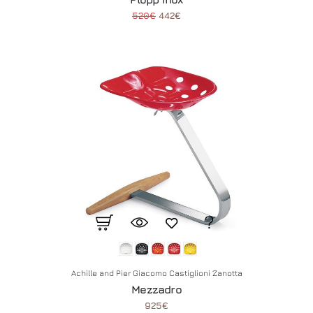
520€
442€
Achille and Pier Giacomo Castiglioni Zanotta
Mezzadro
925€