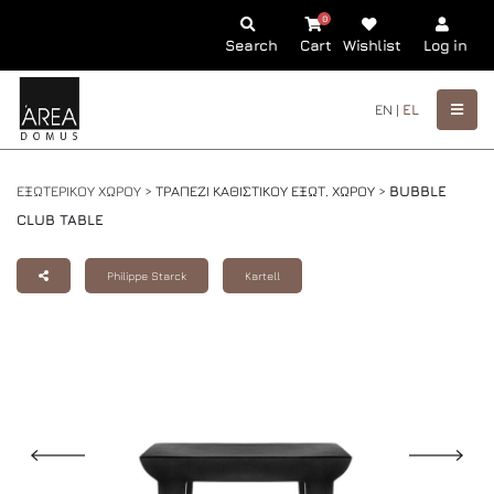
0
Search
Cart
Wishlist
Log in
EN |
EL
ΕΞΩΤΕΡΙΚΟΥ ΧΩΡΟΥ >
ΤΡΑΠΕΖΙ ΚΑΘΙΣΤΙΚΟΥ ΕΞΩΤ. ΧΩΡΟΥ
>
BUBBLE
CLUB TABLE
Philippe Starck
Kartell