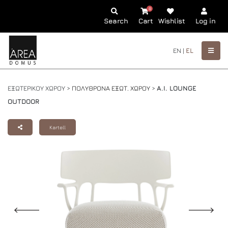
0
Search
Cart
Wishlist
Log in
EN |
EL
ΕΞΩΤΕΡΙΚΟΥ ΧΩΡΟΥ >
ΠΟΛΥΘΡΟΝΑ ΕΞΩΤ. ΧΩΡΟΥ
>
A.I. LOUNGE
OUTDOOR
Kartell