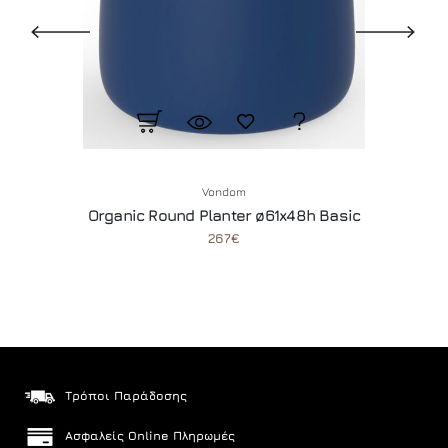
Vondom
Organic Round Planter ø61x48h Basic
267€
Τρόποι Παράδοσης
Ασφαλείς Online Πληρωμές