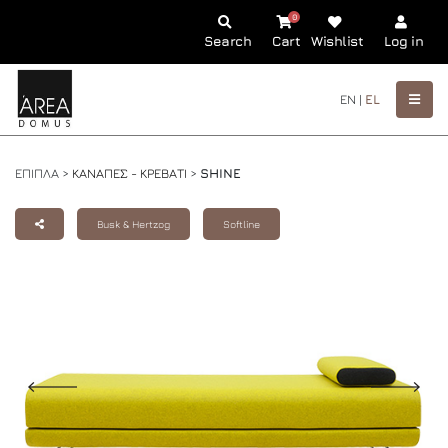
0
Search
Cart
Wishlist
Log in
EN |
EL
ΕΠΙΠΛΑ >
ΚΑΝΑΠΕΣ - ΚΡΕΒΑΤΙ
>
SHINE
Busk & Hertzog
Softline