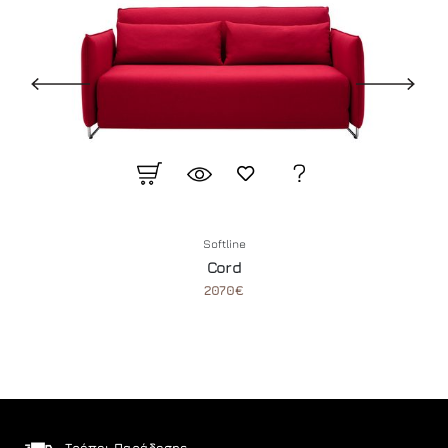
Softline
Cord
2070€
Τρόποι Παράδοσης