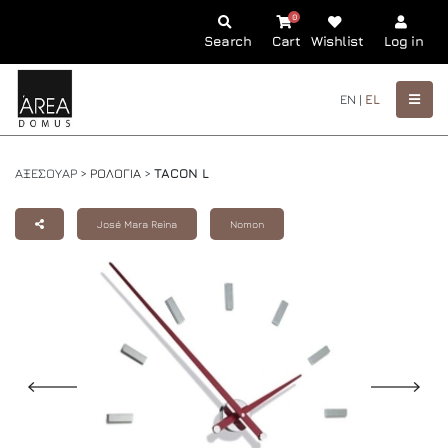
0
Search
Cart
Wishlist
Log in
EN |
EL
ΑΞΕΣΟΥΑΡ >
ΡΟΛΟΓΙΑ
>
TACON L
José Mara Reina
Nomon