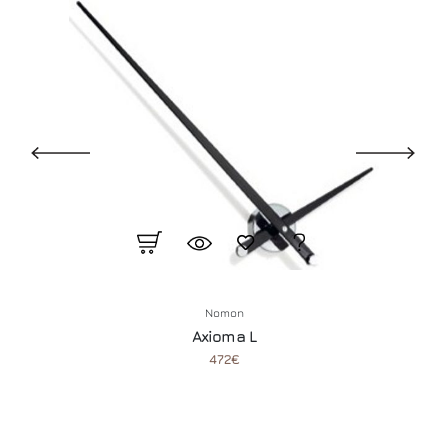
Nomon
Axioma L
472€