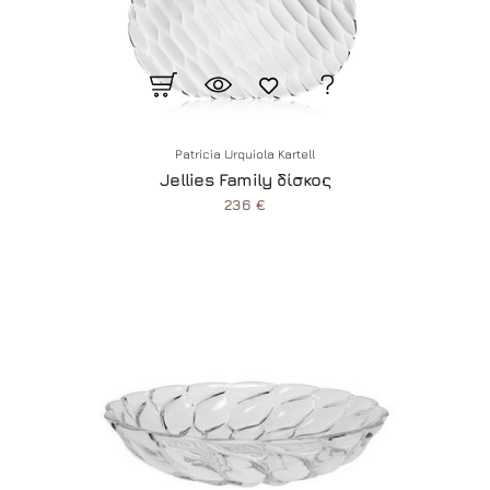
Patricia Urquiola Kartell
Jellies Family δίσκος
236 €