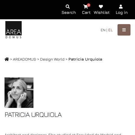
0
Search
Cart
Wishlist
Log in
EN |
EL
> AREADOMUS >
Design World
>
Patricia Urquiola
PATRICIA URQUIOLA
Architect and designer. She studied at Faculdad de Madrid and