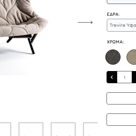
ΕΔΡΑ:
Trevira Ύφ
ΧΡΩΜΑ:
Quantity