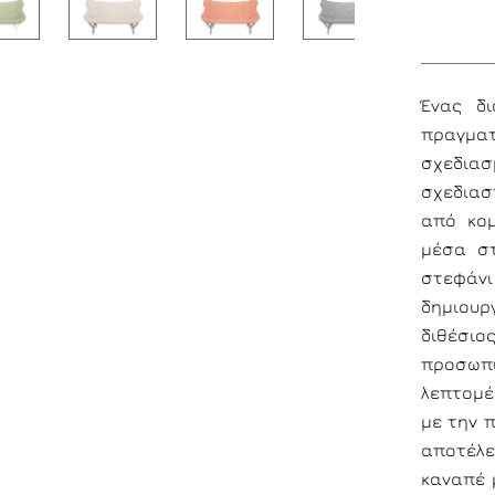
Ένας δ
πραγμα
σχεδια
σχεδιασ
από κομ
μέσα στ
στεφάνι
δημιου
διθέσιο
προσωπι
λεπτομέρ
με την π
αποτέλε
καναπέ 