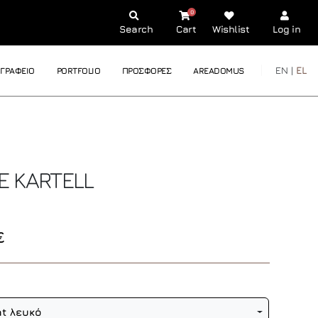
0
Search
Cart
Wishlist
Log in
EN |
EL
ΓΡΑΦΕΙΟ
PORTFOLIO
ΠΡΟΣΦΟΡΕΣ
AREADOMUS
GE
KARTELL
€
t λευκό