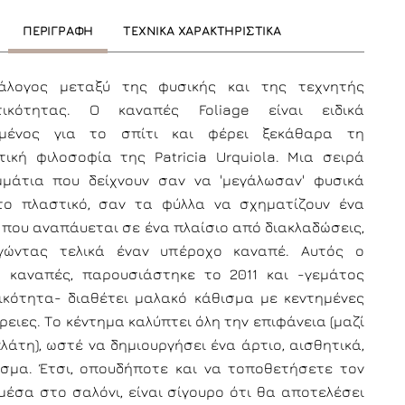
ΠΕΡΙΓΡΑΦΗ
ΤΕΧΝΙΚΑ ΧΑΡΑΚΤΗΡΙΣΤΙΚΑ
ιάλογος μεταξύ της φυσικής και της τεχνητής
τικότητας. Ο καναπές Foliage είναι ειδικά
σμένος για το σπίτι και φέρει ξεκάθαρα τη
τική φιλοσοφία της Patricia Urquiola. Μια σειρά
μάτια που δείχνουν σαν να 'μεγάλωσαν' φυσικά
ο πλαστικό, σαν τα φύλλα να σχηματίζουν ένα
 που αναπάυεται σε ένα πλαίσιο από διακλαδώσεις,
ργώντας τελικά έναν υπέροχο καναπέ. Αυτός ο
ς καναπές, παρουσιάστηκε το 2011 και -γεμάτος
κότητα- διαθέτει μαλακό κάθισμα με κεντημένες
ειες. Το κέντημα καλύπτει όλη την επιφάνεια (μαζί
λάτη), ωστέ να δημιουργήσει ένα άρτιο, αισθητικά,
σμα. Έτσι, οπουδήποτε και να τοποθετήσετε τον
μέσα στο σαλόνι, είναι σίγουρο ότι θα αποτελέσει