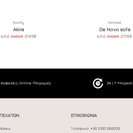
Komfy
Homad
Akira
De Novo sofa
από
2145€
από
2170€
3300€
3338€
Ασφαλείς Online Πληρωμές
24 / 7 Υπηρεσ
 ΠΕΛΑΤΩΝ
ΕΠΙΚΟΙΝΩΝΙΑ
θέσεις
Τηλέφωνο:
+30 2310 280035