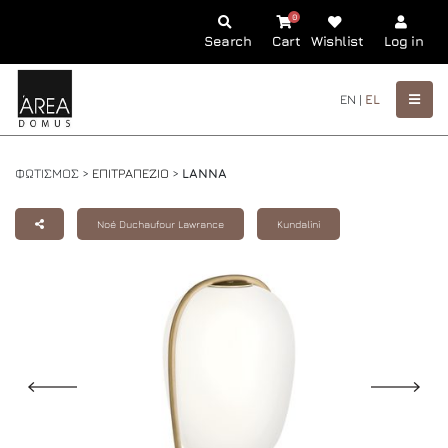
0
Search
Cart
Wishlist
Log in
EN |
EL
ΦΩΤΙΣΜΟΣ >
ΕΠΙΤΡΑΠΕΖΙΟ
>
LANNA
Noé Duchaufour Lawrance
Kundalini