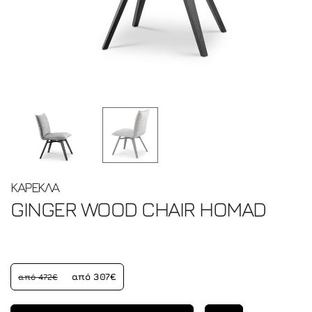
ΚΑΡΕΚΛΑ
GINGER WOOD CHAIR
HOMAD
από 307€
από 472€