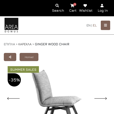
0
Search
Cart
Wishlist
Log in
EN |
EL
ΕΠΙΠΛΑ >
ΚΑΡΕΚΛΑ
>
GINGER WOOD CHAIR
Homad
SUMMER SALES
-35%