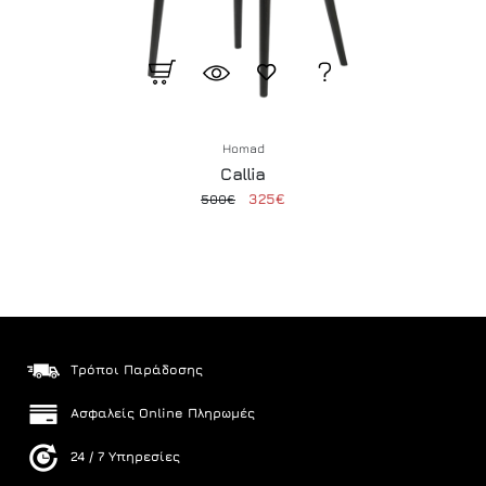
Homad
Callia
325€
500€
Τρόποι Παράδοσης
Ασφαλείς Online Πληρωμές
24 / 7 Υπηρεσίες