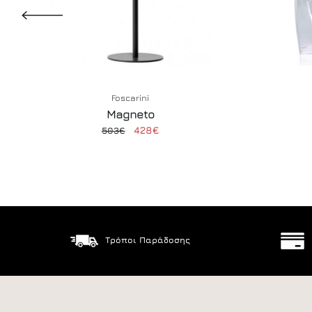
Foscarini
Magneto
428€
503€
Τρόποι Παράδοσης