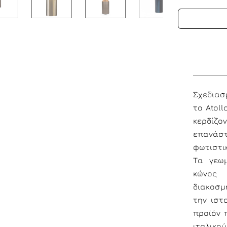
Σχεδιασμ
το Atol
κερδίζο
επανάσ
φωτιστι
Τα γεωμ
κώνος 
διακοσμ
την ιστ
προϊόν 
ιταλικού