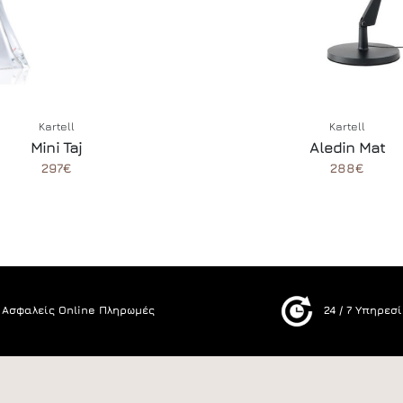
Kartell
Kartell
Mini Taj
Aledin Mat
297€
288€
Ασφαλείς Online Πληρωμές
24 / 7 Υπηρεσ