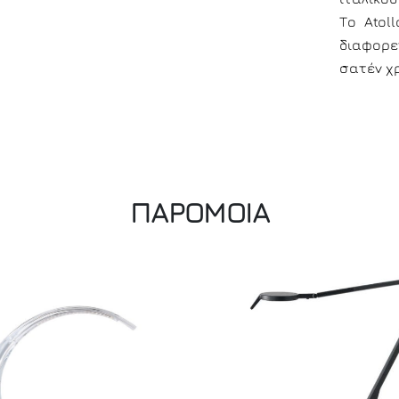
Το Atol
διαφορε
σατέν χ
ΠΑΡΟΜΟΙΑ