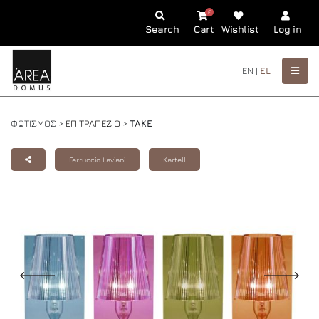
0
Search
Cart
Wishlist
Log in
EN |
EL
ΦΩΤΙΣΜΟΣ >
ΕΠΙΤΡΑΠΕΖΙΟ
>
TAKE
Ferruccio Laviani
Kartell