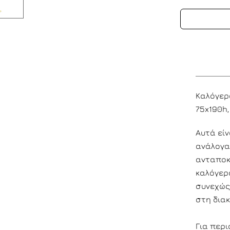
Καλόγερο
75x190h,
Αυτά είν
ανάλογα
ανταποκ
καλόγερο
συνεχώς
στη δια
Για περ