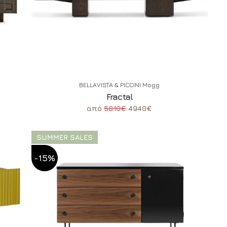
BELLAVISTA & PICCINI Mogg
Fractal
από
5810€
4940€
SUMMER SALES
-15%