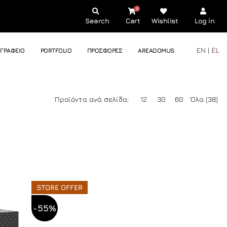
0
Search
Cart
Wishlist
Log in
EN |
EL
ΓΡΑΦΕΙΟ
PORTFOLIO
ΠΡΟΣΦΟΡΕΣ
AREADOMUS
Προϊόντα ανά σελίδα:
12
30
60
Όλα (38)
STORE OFFER
-55%