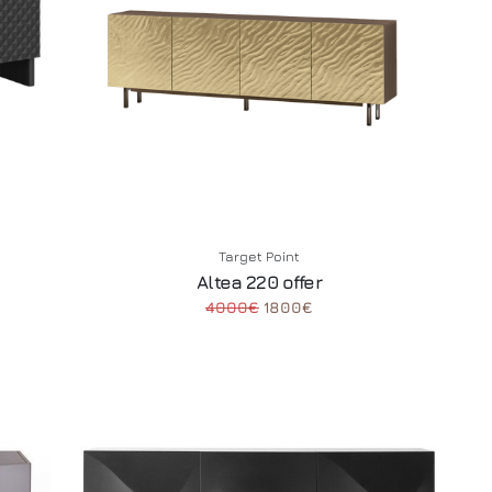
Target Point
Altea 220 offer
4000€
1800€