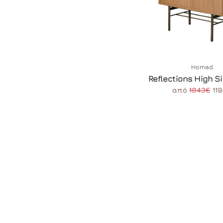
Homad
Reflections High S
από
1843€
11