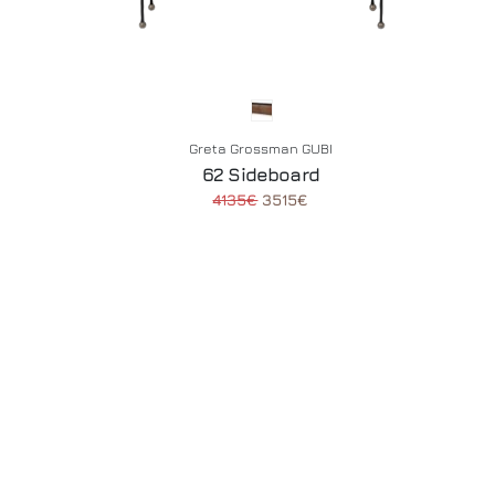
Greta Grossman GUBI
62 Sideboard
4135€
3515€