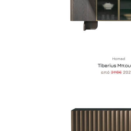
Homad
Tiberius Μπο
από
3116€
202