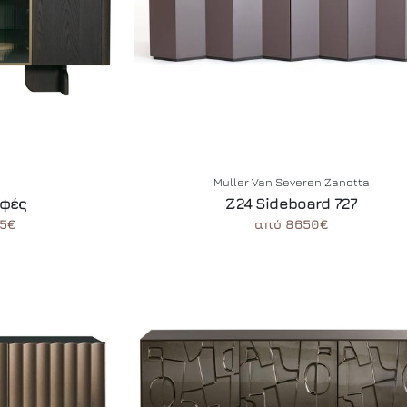
Muller Van Severen Zanotta
υφές
Z24 Sideboard 727
5€
από 8650€