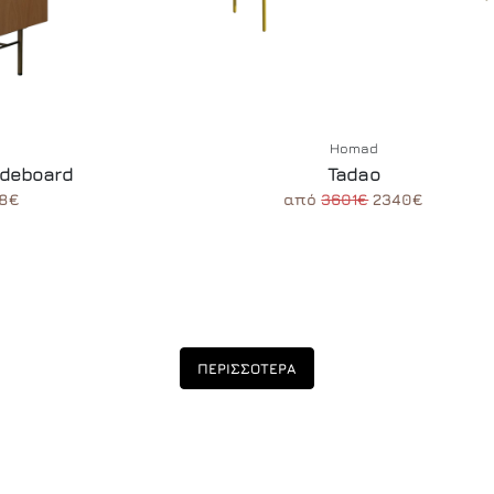
Homad
ideboard
Tadao
98€
από
3601€
2340€
ΠΕΡΙΣΣΟΤΕΡΑ