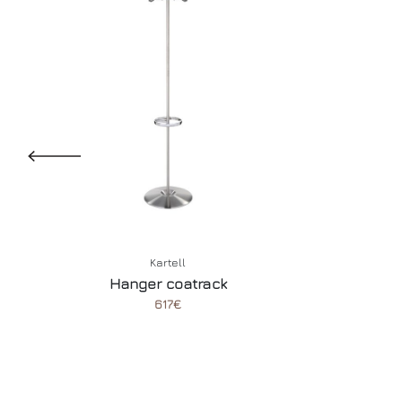
Kartell
Hanger coatrack
617€