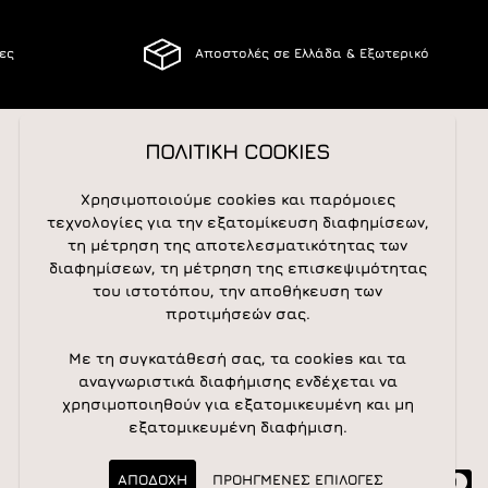
ίες
Αποστολές σε Ελλάδα & Εξωτερικό
ΠΟΛΙΤΙΚΗ COOKIES
ΑΚΟΛΟΥΘΕΙΣΤΕ ΜΑΣ
Χρησιμοποιούμε cookies και παρόμοιες
τεχνολογίες για την εξατομίκευση διαφημίσεων,
τη μέτρηση της αποτελεσματικότητας των
διαφημίσεων, τη μέτρηση της επισκεψιμότητας
NEWSLETTER
του ιστοτόπου, την αποθήκευση των
προτιμήσεών σας.
Newsletter
Subscribe
Με τη συγκατάθεσή σας, τα cookies και τα
αναγνωριστικά διαφήμισης ενδέχεται να
χρησιμοποιηθούν για εξατομικευμένη και μη
εξατομικευμένη διαφήμιση.
ΑΠΟΔΟΧΗ
ΠΡΟΗΓΜΕΝΕΣ ΕΠΙΛΟΓΕΣ