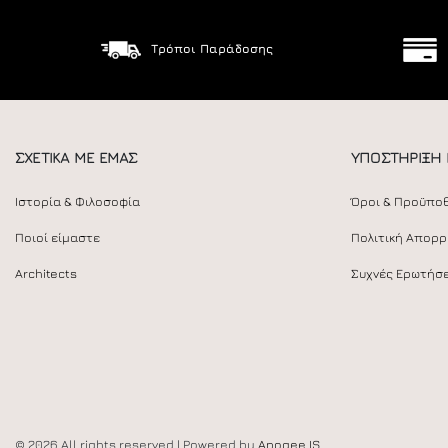
Τρόποι Παράδοσης
ΣΧΕΤΙΚΑ ΜΕ ΕΜΑΣ
ΥΠΟΣΤΗΡΙΞΗ
Ιστορία & Φιλοσοφία
Όροι & Προϋπο
Ποιοί είμαστε
Πολιτική Απορ
Architects
Συχνές Ερωτήσε
© 2026 All rights reserved | Powered by
Apogee IS