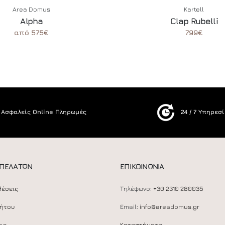
Area Domus
Kartell
Alpha
Clap Rubelli
από 575€
799€
Ασφαλείς Online Πληρωμές
24 / 7 Υπηρεσ
 ΠΕΛΑΤΩΝ
ΕΠΙΚΟΙΝΩΝΙΑ
θέσεις
Τηλέφωνο:
+30 2310 280035
ρήτου
Email:
info@areadomus.gr
ις
Καταστήματα