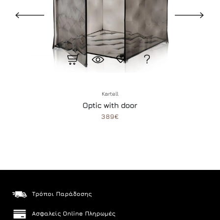
Kartell
Optic with door
389€
Τρόποι Παράδοσης
Ασφαλείς Online Πληρωμές