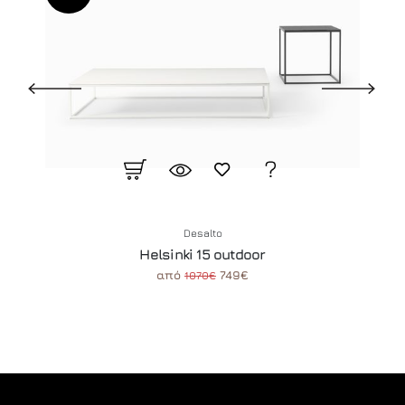
Desalto
Helsinki 15 outdoor
από
749€
1070€