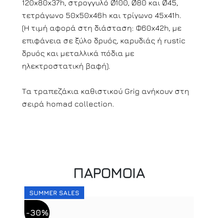
120x80x37h, στρογγυλό Ø100, Ø80 και Ø45,
τετράγωνο 50x50x46h και τρίγωνο 45x41h.
(Η τιμή αφορά στη διάσταση: Φ60x42h, με
επιφάνεια σε ξύλο δρυός, καρυδιάς ή rustic
δρυός και μεταλλικά πόδια με
ηλεκτροστατική βαφή).
Τα τραπεζάκια καθιστικού Grig ανήκουν στη
σειρά homad collection.
ΠΑΡΟΜΟΙΑ
SUMMER SALES
-30%