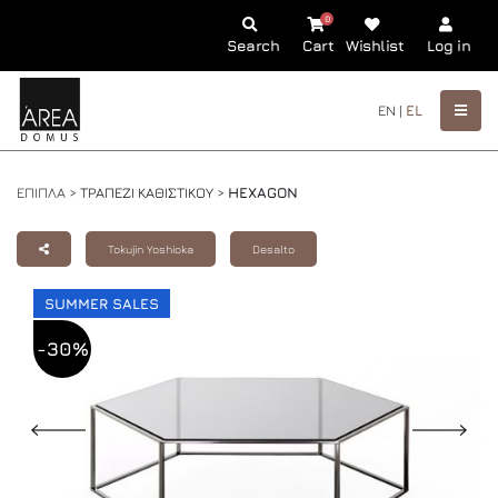
0
Search
Cart
Wishlist
Log in
EN |
EL
ΕΠΙΠΛΑ >
ΤΡΑΠΕΖΙ ΚΑΘΙΣΤΙΚΟΥ
>
HEXAGON
Tokujin Yoshioka
Desalto
SUMMER SALES
-30%