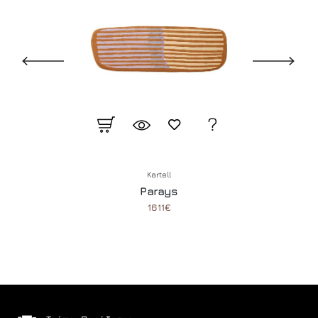
Kartell
Parays
1611€