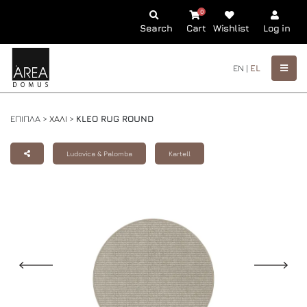
0
Search
Cart
Wishlist
Log in
EN |
EL
ΕΠΙΠΛΑ >
ΧΑΛΙ
>
KLEO RUG ROUND
Ludovica & Palomba
Kartell