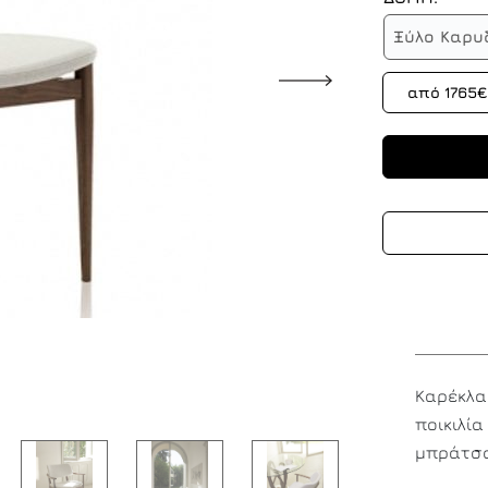
Ξύλο Καρυ
από 1765€
Καρέκλα
ποικιλία
μπράτσ