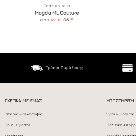
Cattelan Italia
Magda ML Couture
από
861€
1230€
Τρόποι Παράδοσης
ΣΧΕΤΙΚΑ ΜΕ ΕΜΑΣ
ΥΠΟΣΤΗΡΙΞΗ
Ιστορία & Φιλοσοφία
Όροι & Προϋπο
Ποιοί είμαστε
Πολιτική Απορ
Architects
Συχνές Ερωτήσε