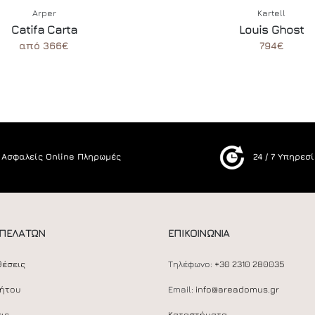
Arper
Kartell
Catifa Carta
Louis Ghost
από 366€
794€
Ασφαλείς Online Πληρωμές
24 / 7 Υπηρεσ
 ΠΕΛΑΤΩΝ
ΕΠΙΚΟΙΝΩΝΙΑ
θέσεις
Τηλέφωνο:
+30 2310 280035
ρήτου
Email:
info@areadomus.gr
ις
Καταστήματα