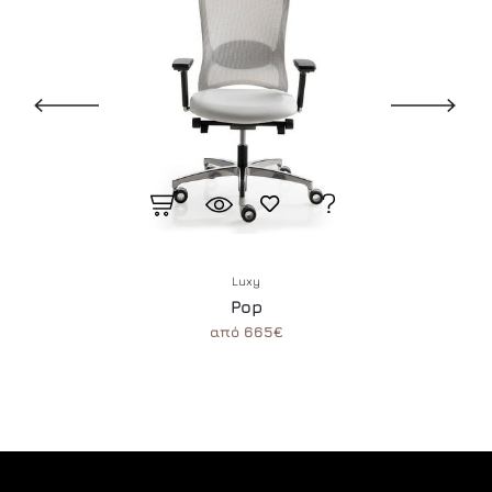
Luxy
Pop
από 665€