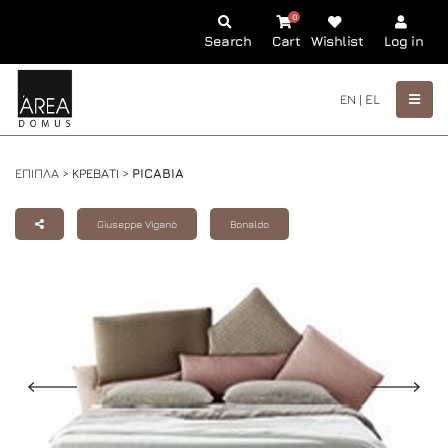
0
Search
Cart
Wishlist
Log in
EN |
EL
ΕΠΙΠΛΑ >
ΚΡΕΒΑΤΙ
>
PICABIA
Giuseppe Viganò
Bonaldo