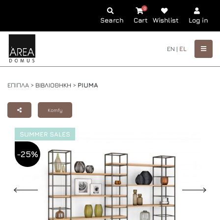
0
Search
Cart
Wishlist
Log in
EN |
EL
ΕΠΙΠΛΑ >
ΒΙΒΛΙΟΘΗΚΗ
>
PIUMA
Komfy
SUMMER SALES
-25%