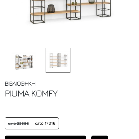
ΒΙΒΛΙΟΘΗΚΗ
PIUMA
KOMFY
από 1701€
από 2268€