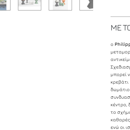
ΜΕ Τ
ο
Philip
μεταμορ
αντικείμ
Σχεδιασμ
μπορεί 
κρεβάτι
δωμάτιο
συνδυασ
κέντρο, 
το σχήμ
καθαρές
ενώ οι 