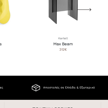
Kartell
s
Max Beam
312€
ίες
Αποστολές σε Ελλάδα & Εξωτερικό