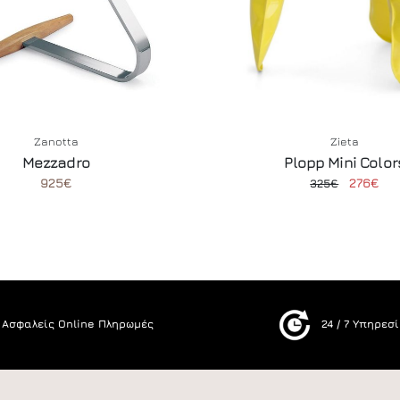
Zanotta
Zieta
Mezzadro
Plopp Mini Color
925€
276€
325€
Ασφαλείς Online Πληρωμές
24 / 7 Υπηρεσ