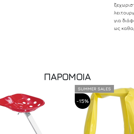
ξεχωρισ
λειτουργ
για διά
ως καθα
ΠΑΡΟΜΟΙΑ
SUMMER SALES
-15%