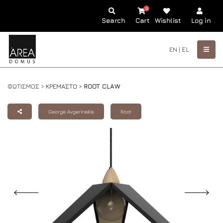
0
Search
Cart
Wishlist
Log in
EN |
EL
ΦΩΤΙΣΜΟΣ >
ΚΡΕΜΑΣΤΟ
>
ROOT CLAW
George Avgerinakis
Root