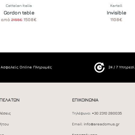
Cattelan Italia
Kartell
Gordon table
Invisible
από
1508€
1108€
2155€
Ασφαλείς Online Πληρωμές
24 / 7 Υπηρεσ
 ΠΕΛΑΤΩΝ
ΕΠΙΚΟΙΝΩΝΙΑ
θέσεις
Τηλέφωνο:
+30 2310 280035
ρήτου
Email:
info@areadomus.gr
ις
Καταστήματα