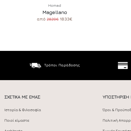
Homad
Magellano
από
1833€
2820€
Τρόποι Παράδοσης
ΣΧΕΤΙΚΑ ΜΕ ΕΜΑΣ
ΥΠΟΣΤΗΡΙΞΗ
Ιστορία & Φιλοσοφία
Όροι & Προϋπο
Ποιοί είμαστε
Πολιτική Απορ
Architects
Συχνές Ερωτήσε