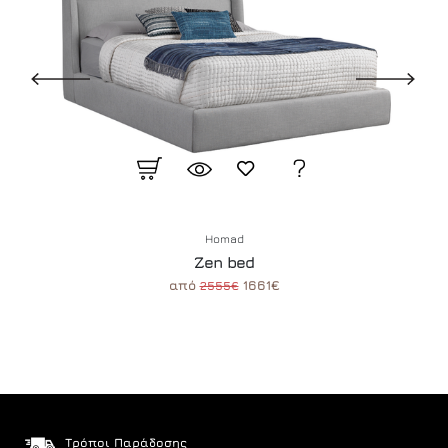
Homad
Zen bed
από
1661€
2555€
Τρόποι Παράδοσης