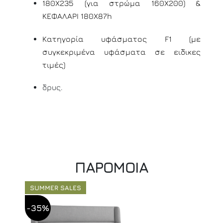
180Χ235 (για στρώμα 160Χ200) &
ΚΕΦΑΛΑΡΙ 180Χ87h
Κατηγορία υφάσματος F1 (
με
συγκεκριμένα υφάσματα σε ειδικες
τιμές)
δρυς.
ΠΑΡΟΜΟΙΑ
SUMMER SALES
-35%