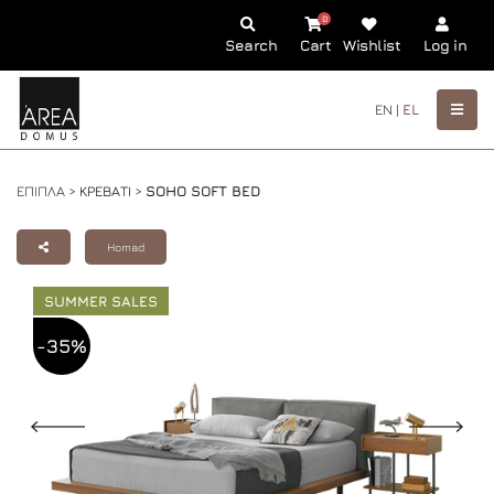
0
Search
Cart
Wishlist
Log in
EN |
EL
ΕΠΙΠΛΑ >
ΚΡΕΒΑΤΙ
>
SOHO SOFT BED
Homad
SUMMER SALES
-35%